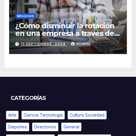
NEGOCIOS
¿Cómo disminuir la rotación
en una empresa a través de
HR Analytics?
11 SEPTIEMBRE, 2024
ADMIN
CATEGORÍAS
Arte
Ciencia Tecnología
Cultura Sociedad
Deportes
Directorios
General