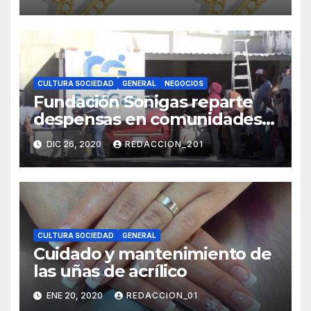
CULTURA SOCIEDAD
GENERAL
NEGOCIOS
Fundación Sonigas reparte
despensas en comunidades
vulnerables
DIC 26, 2020
REDACCION_201
CULTURA SOCIEDAD
GENERAL
Cuidado y mantenimiento de
las uñas de acrílico
ENE 20, 2020
REDACCION_01