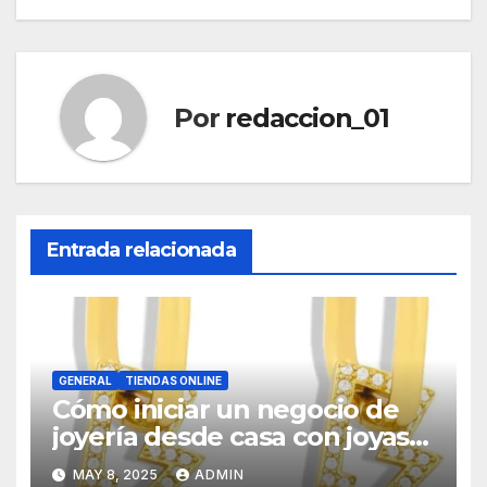
entradas
Por
redaccion_01
Entrada relacionada
GENERAL
TIENDAS ONLINE
Cómo iniciar un negocio de
joyería desde casa con joyas
por mayor
MAY 8, 2025
ADMIN