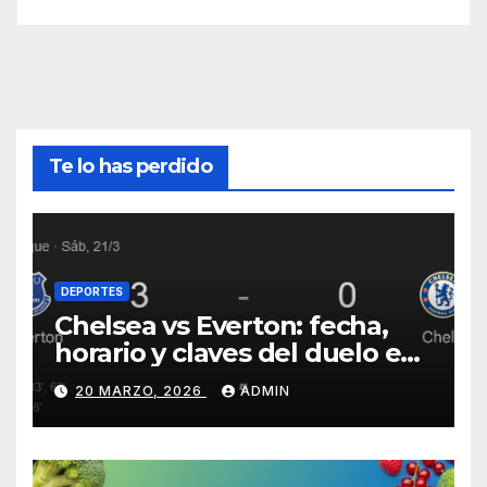
Te lo has perdido
DEPORTES
Chelsea vs Everton: fecha,
horario y claves del duelo en
Stamford Bridge
20 MARZO, 2026
ADMIN