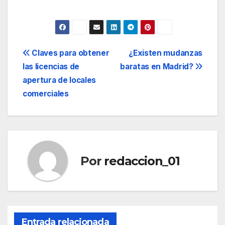
Navegación
Claves para obtener
¿Existen mudanzas
las licencias de
baratas en Madrid?
de
apertura de locales
entradas
comerciales
Por
redaccion_01
Entrada relacionada