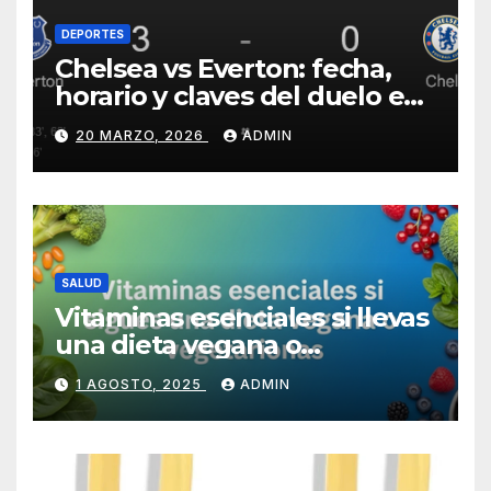
DEPORTES
Chelsea vs Everton: fecha,
horario y claves del duelo en
Stamford Bridge
20 MARZO, 2026
ADMIN
SALUD
Vitaminas esenciales si llevas
una dieta vegana o
vegetariana
1 AGOSTO, 2025
ADMIN