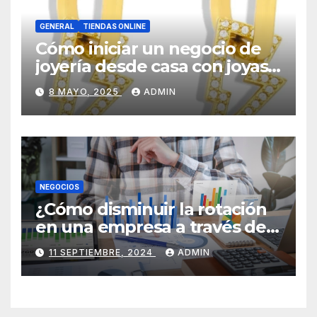
GENERAL
TIENDAS ONLINE
Cómo iniciar un negocio de
joyería desde casa con joyas
por mayor
8 MAYO, 2025
ADMIN
NEGOCIOS
¿Cómo disminuir la rotación
en una empresa a través de
HR Analytics?
11 SEPTIEMBRE, 2024
ADMIN