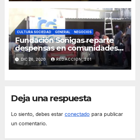
CULTURA SOCIEDAD
GENERAL
NEGOCIOS
Fundación Sonigas reparte
despensas en comunidades
vulnerables
DIC 26, 2020
REDACCION_201
Deja una respuesta
Lo siento, debes estar
conectado
para publicar
un comentario.