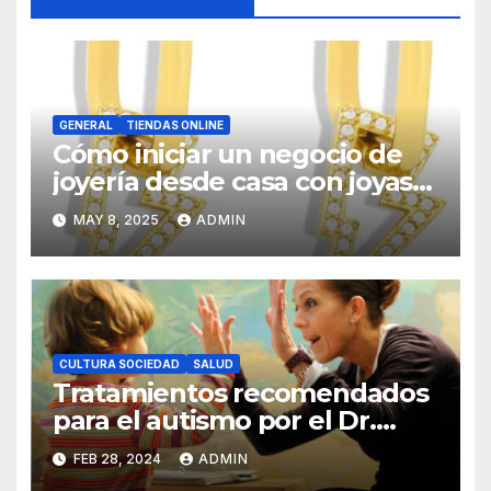
GENERAL
TIENDAS ONLINE
Cómo iniciar un negocio de
joyería desde casa con joyas
por mayor
MAY 8, 2025
ADMIN
CULTURA SOCIEDAD
SALUD
Tratamientos recomendados
para el autismo por el Dr.
Olmo Cuarón
FEB 28, 2024
ADMIN