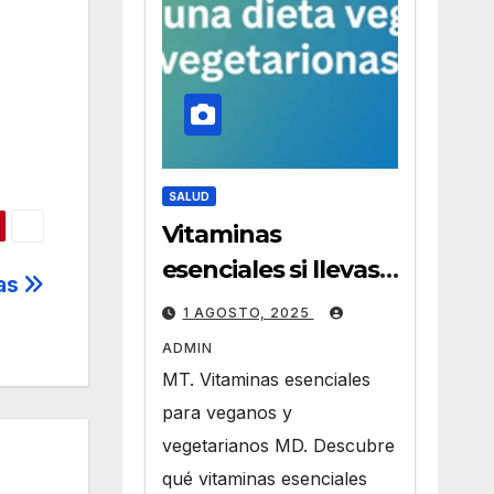
SALUD
Vitaminas
esenciales si llevas
das
una dieta vegana o
1 AGOSTO, 2025
vegetariana
ADMIN
MT. Vitaminas esenciales
para veganos y
vegetarianos MD. Descubre
qué vitaminas esenciales