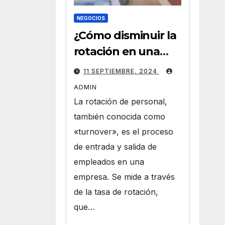
NEGOCIOS
¿Cómo disminuir la
rotación en una
empresa a través
11 SEPTIEMBRE, 2024
de HR Analytics?
ADMIN
La rotación de personal,
también conocida como
«turnover», es el proceso
de entrada y salida de
empleados en una
empresa. Se mide a través
de la tasa de rotación,
que…