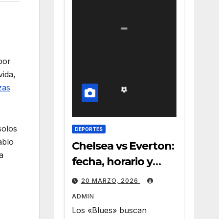
por
vida,
zas
solos
DEPORTES
ablo
Chelsea vs Everton:
a
fecha, horario y
claves del duelo en
20 MARZO, 2026
Stamford Bridge
ADMIN
Los «Blues» buscan