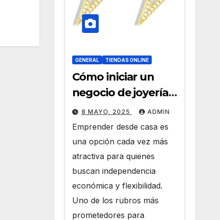
GENERAL
TIENDAS ONLINE
Cómo iniciar un
negocio de joyería
desde casa con
8 MAYO, 2025
ADMIN
joyas por mayor
Emprender desde casa es
una opción cada vez más
atractiva para quienes
buscan independencia
económica y flexibilidad.
Uno de los rubros más
prometedores para