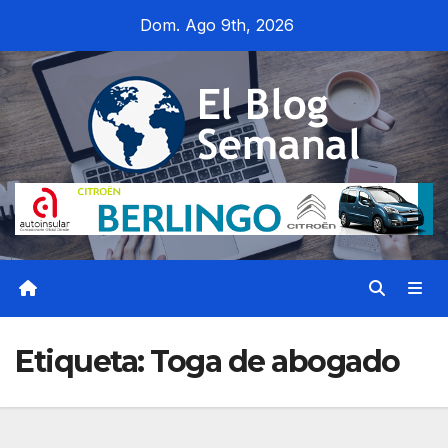
Saltar
Dom. Ago 9th, 2026
al
contenido
Etiqueta:
Toga de abogado