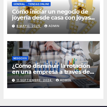
GENERAL
TIENDAS ONLINE
Cómo iniciar un negocio de
joyería desde casa con joyas
por mayor
8 MAYO, 2025
ADMIN
NEGOCIOS
¿Cómo disminuir la rotación
en una empresa a través de
HR Analytics?
11 SEPTIEMBRE, 2024
ADMIN