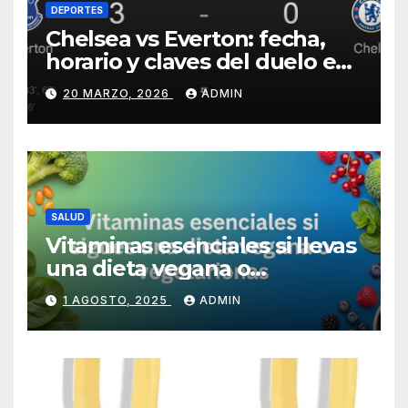
DEPORTES
Chelsea vs Everton: fecha,
horario y claves del duelo en
Stamford Bridge
20 MARZO, 2026
ADMIN
SALUD
Vitaminas esenciales si llevas
una dieta vegana o
vegetariana
1 AGOSTO, 2025
ADMIN