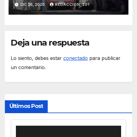
vulnerables
DIC 26, 2020
REDACCION_201
Deja una respuesta
Lo siento, debes estar
conectado
para publicar
un comentario.
Últimos Post