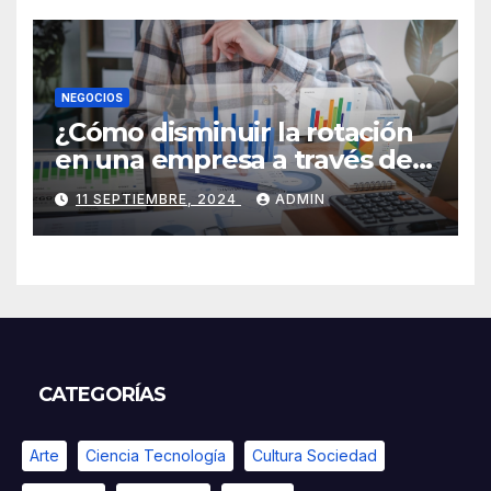
NEGOCIOS
¿Cómo disminuir la rotación
en una empresa a través de
HR Analytics?
11 SEPTIEMBRE, 2024
ADMIN
CATEGORÍAS
Arte
Ciencia Tecnología
Cultura Sociedad