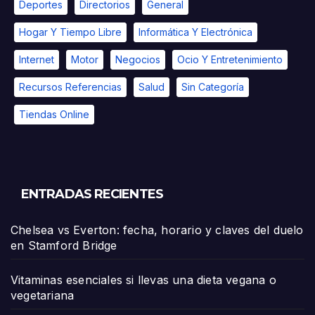
Deportes
Directorios
General
Hogar Y Tiempo Libre
Informática Y Electrónica
Internet
Motor
Negocios
Ocio Y Entretenimiento
Recursos Referencias
Salud
Sin Categoría
Tiendas Online
ENTRADAS RECIENTES
Chelsea vs Everton: fecha, horario y claves del duelo
en Stamford Bridge
Vitaminas esenciales si llevas una dieta vegana o
vegetariana