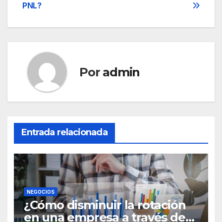
de
PNL?
entradas
Por
admin
Entrada relacionada
NEGOCIOS
¿Cómo disminuir la rotación
en una empresa a través de