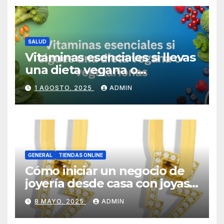
SALUD
Vitaminas esenciales si llevas
una dieta vegana o
vegetariana
1 AGOSTO, 2025
ADMIN
GENERAL
TIENDAS ONLINE
Cómo iniciar un negocio de
joyería desde casa con joyas
por mayor
8 MAYO, 2025
ADMIN