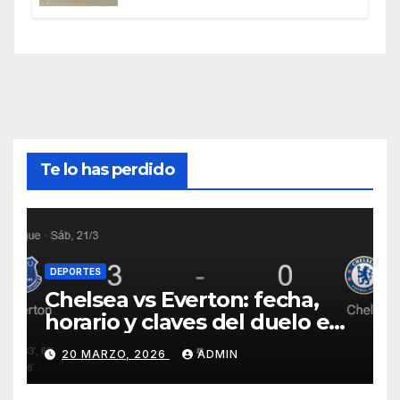
www.piezasdesegundamano.es
Te lo has perdido
DEPORTES
Chelsea vs Everton: fecha,
horario y claves del duelo en
Stamford Bridge
20 MARZO, 2026
ADMIN