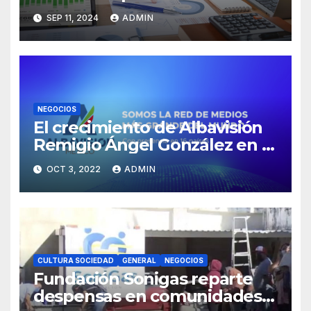
HR Analytics?
SEP 11, 2024
ADMIN
NEGOCIOS
El crecimiento de Albavisión
Remigio Ángel González en la
industria mediática
OCT 3, 2022
ADMIN
CULTURA SOCIEDAD
GENERAL
NEGOCIOS
Fundación Sonigas reparte
despensas en comunidades