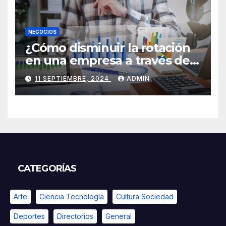
NEGOCIOS
¿Cómo disminuir la rotación
en una empresa a través de
HR Analytics?
11 SEPTIEMBRE, 2024
ADMIN
CATEGORÍAS
Arte
Ciencia Tecnología
Cultura Sociedad
Deportes
Directorios
General