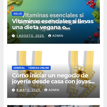
SALUD
Vitaminas esenciales si llevas
una dieta vegana o
vegetariana
1 AGOSTO, 2025
ADMIN
GENERAL
TIENDAS ONLINE
Cómo iniciar un negocio de
joyería desde casa con joyas
por mayor
8 MAYO, 2025
ADMIN