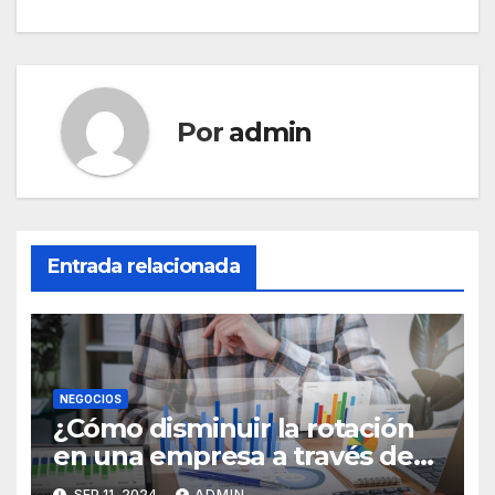
entradas
Por
admin
Entrada relacionada
NEGOCIOS
¿Cómo disminuir la rotación
en una empresa a través de
HR Analytics?
SEP 11, 2024
ADMIN