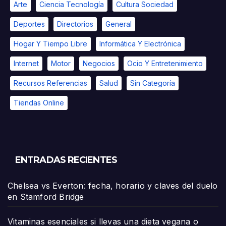
Arte
Ciencia Tecnología
Cultura Sociedad
Deportes
Directorios
General
Hogar Y Tiempo Libre
Informática Y Electrónica
Internet
Motor
Negocios
Ocio Y Entretenimiento
Recursos Referencias
Salud
Sin Categoría
Tiendas Online
ENTRADAS RECIENTES
Chelsea vs Everton: fecha, horario y claves del duelo
en Stamford Bridge
Vitaminas esenciales si llevas una dieta vegana o