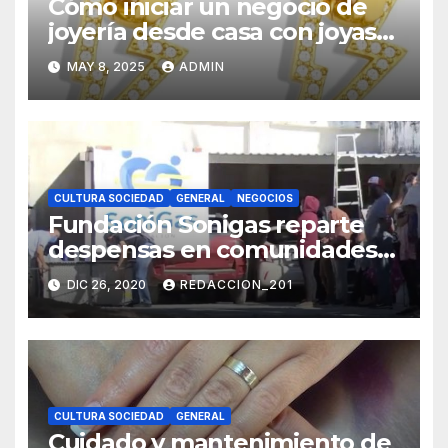
Cómo iniciar un negocio de
joyería desde casa con joyas
por mayor
MAY 8, 2025
ADMIN
CULTURA SOCIEDAD
GENERAL
NEGOCIOS
Fundación Sonigas reparte
despensas en comunidades
vulnerables
DIC 26, 2020
REDACCION_201
CULTURA SOCIEDAD
GENERAL
Cuidado y mantenimiento de