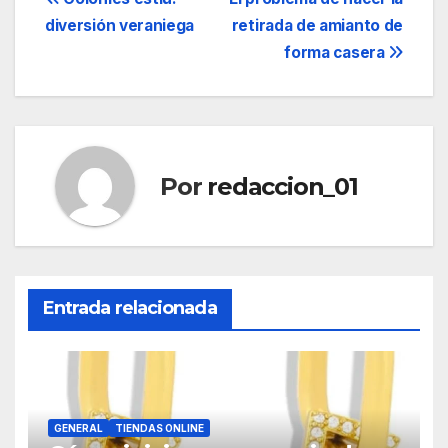
Navegación
diversión veraniega
retirada de amianto de
de
forma casera
entradas
Por
redaccion_01
Entrada relacionada
GENERAL
TIENDAS ONLINE