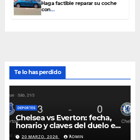
Haga factible reparar su coche
con
www.piezasdesegundamano.es
Te lo has perdido
DEPORTES
Chelsea vs Everton: fecha,
horario y claves del duelo en
Stamford Bridge
20 MARZO, 2026
ADMIN