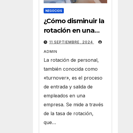
NEGOCIOS
¿Cómo disminuir la
rotación en una
empresa a través
11 SEPTIEMBRE, 2024
de HR Analytics?
ADMIN
La rotación de personal,
también conocida como
«turnover», es el proceso
de entrada y salida de
empleados en una
empresa. Se mide a través
de la tasa de rotación,
que…