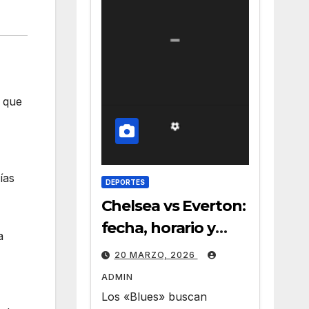
s que
ías
DEPORTES
Chelsea vs Everton:
fecha, horario y
a
claves del duelo en
20 MARZO, 2026
Stamford Bridge
ADMIN
Los «Blues» buscan