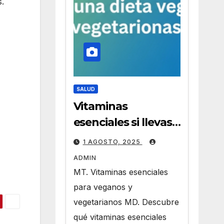
s.
SALUD
Vitaminas
esenciales si llevas
una dieta vegana o
1 AGOSTO, 2025
vegetariana
ADMIN
MT. Vitaminas esenciales
para veganos y
vegetarianos MD. Descubre
qué vitaminas esenciales