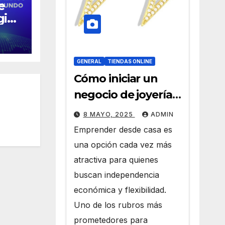
e
gio
en
GENERAL
TIENDAS ONLINE
Cómo iniciar un
negocio de joyería
desde casa con
8 MAYO, 2025
ADMIN
joyas por mayor
Emprender desde casa es
una opción cada vez más
atractiva para quienes
buscan independencia
económica y flexibilidad.
Uno de los rubros más
prometedores para