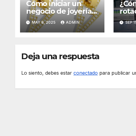
Cómo iniciar un
¿Cóm
negocio de joyería
rota
desde casa con
empr
MAY 8, 2025
ADMIN
SEP 1
joyas por mayor
de H
Deja una respuesta
Lo siento, debes estar
conectado
para publicar u