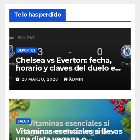
Te lo has perdido
DEPORTES
Chelsea vs Everton: fecha,
horario y claves del duelo en
Stamford Bridge
20 MARZO, 2026
ADMIN
SALUD
Vitaminas esenciales si llevas
una dieta vegana o