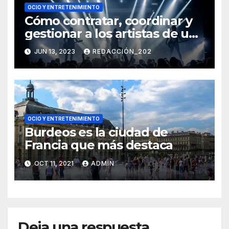
OCIO Y ENTRETENIMIENTO
Cómo contratar, coordinar y
gestionar a los artistas de un
concierto
JUN 13, 2023
REDACCIÓN_202
OCIO Y ENTRETENIMIENTO
Burdeos es la ciudad de
Francia que más destaca
OCT 11, 2021
ADMIN
Deja una respuesta