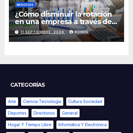
NEGOCIOS
¿Cómo disminuir la rotación
en una empresa a través de
HR Analytics?
11 SEPTIEMBRE, 2024
ADMIN
CATEGORÍAS
Arte
Ciencia Tecnología
Cultura Sociedad
Deportes
Directorios
General
Hogar Y Tiempo Libre
Informática Y Electrónica