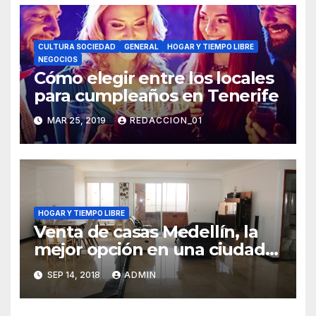
CULTURA SOCIEDAD
GENERAL
HOGAR Y TIEMPO LIBRE
NEGOCIOS
Cómo elegir entre los locales
para cumpleaños en Tenerife
MAR 25, 2019
REDACCION_01
HOGAR Y TIEMPO LIBRE
Venta de casas Medellín, la
mejor opción en una ciudad
bien integrada
SEP 14, 2018
ADMIN