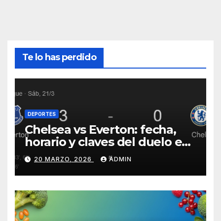
Te lo has perdido
DEPORTES
Chelsea vs Everton: fecha,
horario y claves del duelo en
Stamford Bridge
20 MARZO, 2026
ADMIN