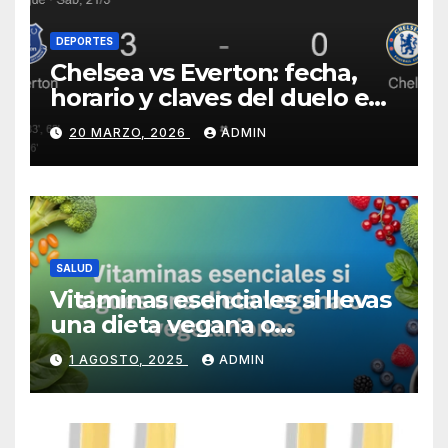
DEPORTES
Chelsea vs Everton: fecha,
horario y claves del duelo en
Stamford Bridge
20 MARZO, 2026
ADMIN
SALUD
Vitaminas esenciales si llevas
una dieta vegana o
vegetariana
1 AGOSTO, 2025
ADMIN