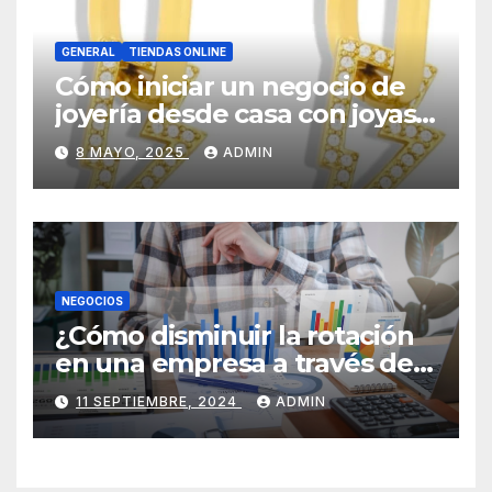
GENERAL
TIENDAS ONLINE
Cómo iniciar un negocio de
joyería desde casa con joyas
por mayor
8 MAYO, 2025
ADMIN
NEGOCIOS
¿Cómo disminuir la rotación
en una empresa a través de
HR Analytics?
11 SEPTIEMBRE, 2024
ADMIN