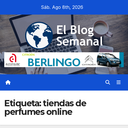
Saltar
Sáb. Ago 8th, 2026
al
contenido
Etiqueta:
tiendas de
perfumes online