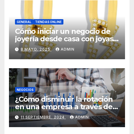
GENERAL
TIENDAS ONLINE
Cómo iniciar un negocio de
joyería desde casa con joyas
por mayor
8 MAYO, 2025
ADMIN
NEGOCIOS
¿Cómo disminuir la rotación
en una empresa a través de
HR Analytics?
11 SEPTIEMBRE, 2024
ADMIN