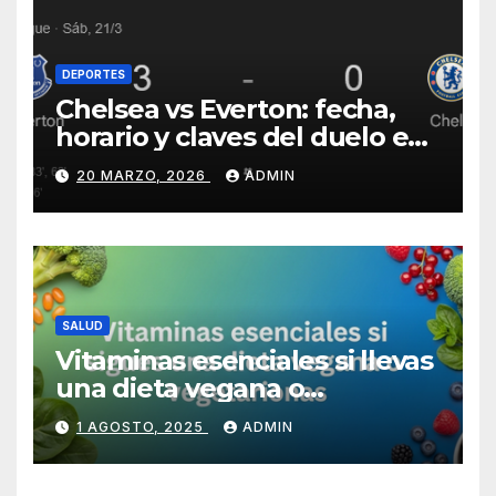
DEPORTES
Chelsea vs Everton: fecha,
horario y claves del duelo en
Stamford Bridge
20 MARZO, 2026
ADMIN
SALUD
Vitaminas esenciales si llevas
una dieta vegana o
vegetariana
1 AGOSTO, 2025
ADMIN