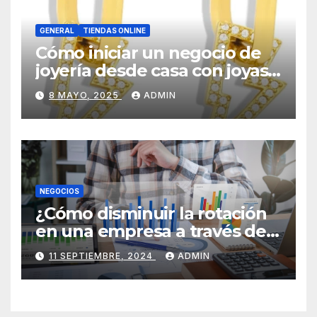
GENERAL
TIENDAS ONLINE
Cómo iniciar un negocio de
joyería desde casa con joyas
por mayor
8 MAYO, 2025
ADMIN
NEGOCIOS
¿Cómo disminuir la rotación
en una empresa a través de
HR Analytics?
11 SEPTIEMBRE, 2024
ADMIN