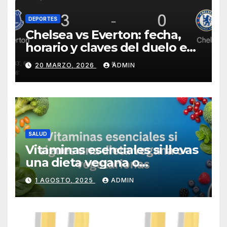
DEPORTES
Chelsea vs Everton: fecha,
horario y claves del duelo en
Stamford Bridge
20 MARZO, 2026
ADMIN
SALUD
Vitaminas esenciales si llevas
una dieta vegana o
vegetariana
1 AGOSTO, 2025
ADMIN