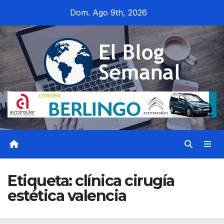
Saltar
Dom. Ago 9th, 2026
al
contenido
Etiqueta:
clínica cirugía
estética valencia