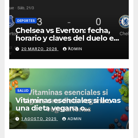
DEPORTES
Chelsea vs Everton: fecha,
horario y claves del duelo en
Stamford Bridge
20 MARZO, 2026
ADMIN
SALUD
Vitaminas esenciales si llevas
una dieta vegana o
vegetariana
1 AGOSTO, 2025
ADMIN