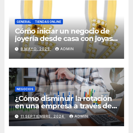
GENERAL
TIENDAS ONLINE
Cómo iniciar un negocio de
joyería desde casa con joyas
por mayor
8 MAYO, 2025
ADMIN
NEGOCIOS
¿Cómo disminuir la rotación
en una empresa a través de
HR Analytics?
11 SEPTIEMBRE, 2024
ADMIN